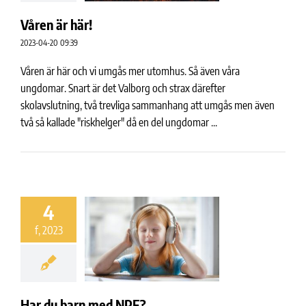
Våren är här!
2023-04-20 09:39
Våren är här och vi umgås mer utomhus. Så även våra
ungdomar. Snart är det Valborg och strax därefter
skolavslutning, två trevliga sammanhang att umgås men även
två så kallade "riskhelger" då en del ungdomar ...
4
f, 2023
Har du barn med NPF?