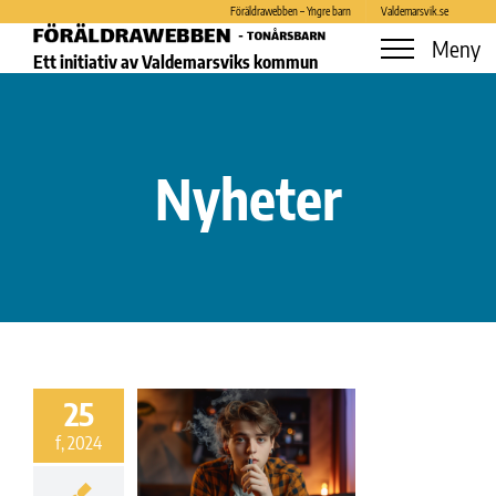
Skip
Föräldrawebben – Yngre barn
Valdemarsvik.se
to
Meny
Ett initiativ av Valdemarsviks kommun
content
Nyheter
25
f, 2024