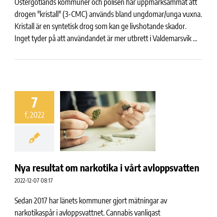
Östergötlands kommuner och polisen har uppmärksammat att
drogen "kristall" (3-CMC) används bland ungdomar/unga vuxna.
Kristall är en syntetisk drog som kan ge livshotande skador.
Inget tyder på att användandet är mer utbrett i Valdemarsvik ...
7
f, 2022
Nya resultat om narkotika i vårt avloppsvatten
2022-12-07 08:17
Sedan 2017 har länets kommuner gjort mätningar av
narkotikaspår i avloppsvattnet. Cannabis vanligast